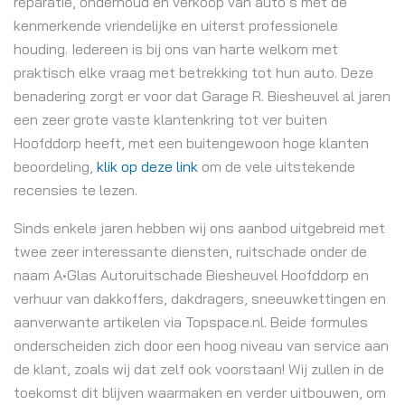
reparatie, onderhoud en verkoop van auto’s met de
kenmerkende vriendelijke en uiterst professionele
houding. Iedereen is bij ons van harte welkom met
praktisch elke vraag met betrekking tot hun auto. Deze
benadering zorgt er voor dat Garage R. Biesheuvel al jaren
een zeer grote vaste klantenkring tot ver buiten
Hoofddorp heeft, met een buitengewoon hoge klanten
beoordeling,
klik op deze link
om de vele uitstekende
recensies te lezen.
Sinds enkele jaren hebben wij ons aanbod uitgebreid met
twee zeer interessante diensten, ruitschade onder de
naam A•Glas Autoruitschade Biesheuvel Hoofddorp en
verhuur van dakkoffers, dakdragers, sneeuwkettingen en
aanverwante artikelen via Topspace.nl. Beide formules
onderscheiden zich door een hoog niveau van service aan
de klant, zoals wij dat zelf ook voorstaan! Wij zullen in de
toekomst dit blijven waarmaken en verder uitbouwen, om